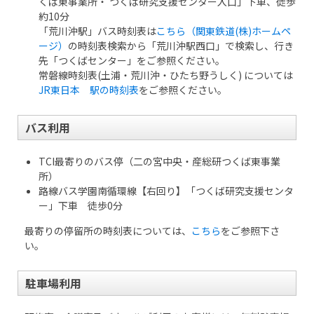
くば東事業所・ つくば研究支援センター入口」下車、徒歩
約10分
「荒川沖駅」バス時刻表は
こちら（関東鉄道(株)ホームペ
ージ）
の時刻表検索から「荒川沖駅西口」で検索し、行き
先「つくばセンター」をご参照ください。
常磐線時刻表(土浦・荒川沖・ひたち野うしく) については
JR東日本 駅の時刻表
をご参照ください。
バス利用
TCI最寄りのバス停（二の宮中央・産総研つくば東事業
所）
路線バス学園南循環線【右回り
】「つくば研究支援センタ
ー」下車 徒歩0分
最寄りの停留所の時刻表については、
こちら
をご参照下さ
い。
駐車場利用