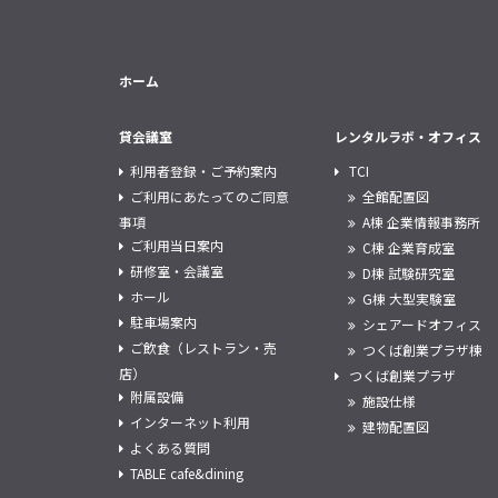
ホーム
貸会議室
レンタルラボ・オフィス
利用者登録・ご予約案内
TCI
ご利用にあたってのご同意
全館配置図
事項
A棟 企業情報事務所
ご利用当日案内
C棟 企業育成室
研修室・会議室
D棟 試験研究室
ホール
G棟 大型実験室
駐車場案内
シェアードオフィス
ご飲食（レストラン・売
つくば創業プラザ棟
店）
つくば創業プラザ
附属設備
施設仕様
インターネット利用
建物配置図
よくある質問
TABLE cafe&dining