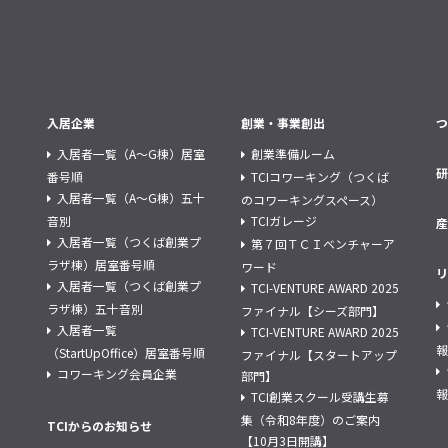
入居企業
創業・事業創出
つ
入居者一覧（A～G棟）居室
創業準備ルーム
研
番号順
TCIコワーキング（つくば
入居者一覧（A～G棟）五十
のコワーキングスペース）
音別
TCIガレージ
産
入居者一覧（つくば創業プ
第７回ＴＣＩベンチャーア
ラザ棟）居室番号順
ワード
リ
入居者一覧（つくば創業プ
TCI-VENTURE AWARD 2025
ラザ棟）五十音別
ファイナル【シーズ部門】
入居者一覧
TCI-VENTURE AWARD 2025
報
（StartUpOffice）居室番号順
ファイナル【スタートアップ
コワーキング会員企業
部門】
報
TCI創業スクール受講生募
集（令和8年度）のご案内
TCIからのお知らせ
【10月3日開講】