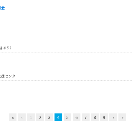
明会
配信あり）
支援センター
«
‹
1
2
3
4
5
6
7
8
9
›
»