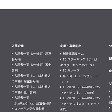
入居企業
創業・事業創出
つ
入居者一覧（A～G棟）居室
創業準備ルーム
研
番号順
TCIコワーキング（つくば
入居者一覧（A～G棟）五十
のコワーキングスペース）
音別
TCIガレージ
産
入居者一覧（つくば創業プ
第７回ＴＣＩベンチャーア
ラザ棟）居室番号順
ワード
リ
入居者一覧（つくば創業プ
TCI-VENTURE AWARD 2025
ラザ棟）五十音別
ファイナル【シーズ部門】
入居者一覧
TCI-VENTURE AWARD 2025
報
（StartUpOffice）居室番号順
ファイナル【スタートアップ
コワーキング会員企業
部門】