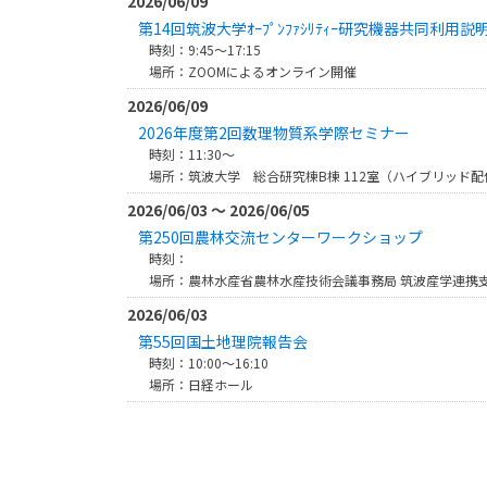
2026/06/09
第14回筑波大学ｵｰﾌﾟﾝﾌｧｼﾘﾃｨｰ研究機器共同利用説
時刻：9:45～17:15
場所：ZOOMによるオンライン開催
2026/06/09
2026年度第2回数理物質系学際セミナー
時刻：11:30～
場所：筑波大学 総合研究棟B棟 112室（ハイブリッド
2026/06/03 ～ 2026/06/05
第250回農林交流センターワークショップ
時刻：
場所：農林水産省農林水産技術会議事務局 筑波産学連携
2026/06/03
第55回国土地理院報告会
時刻：10:00～16:10
場所：日経ホール