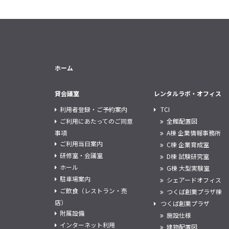
ホーム
貸会議室
レンタルラボ・オフィス
利用者登録・ご予約案内
TCI
ご利用にあたってのご同意
全館配置図
事項
A棟 企業情報事務所
ご利用当日案内
C棟 企業育成室
研修室・会議室
D棟 試験研究室
ホール
G棟 大型実験室
駐車場案内
シェアードオフィス
ご飲食（レストラン・売
つくば創業プラザ棟
店）
つくば創業プラザ
附属設備
施設仕様
インターネット利用
建物配置図