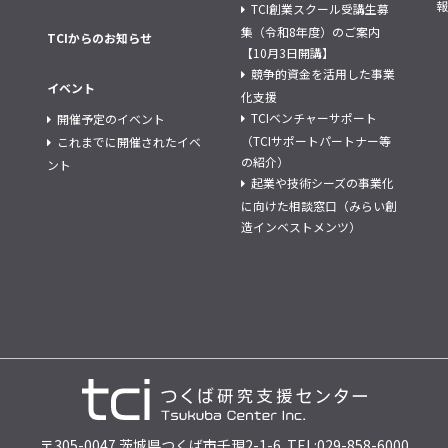
報
TCI創業スクール受講生募
集（令和8年度）のご案内
TCIからのお知らせ
【10月3日開講】
競争的資金を活用した事業
イベント
化支援
TCIベンチャーサポート
開催予定のイベント
（TCIサポートパートナー等
これまでに開催されたイベ
の紹介）
ント
起業や技術シーズの事業化
に向けた相談窓口（みらい創
造インベストメンツ）
〒305-0047 茨城県つくば市千現2-1-6 TEL:029-858-6000