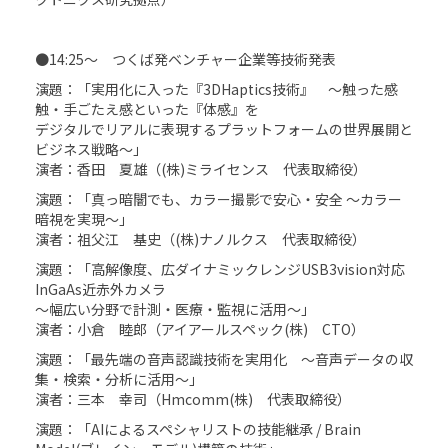
●14:25～ つくば発ベンチャー企業等技術発表
演題：「実用化に入った『3DHaptics技術』 ～触った感
触・手ごたえ感といった『体感』を
デジタルでリアルに表現するプラットフォームの世界展開と
ビジネス戦略～」
演者：香田 夏雄（(株)ミライセンス 代表取締役）
演題：「真っ暗闇でも、カラー撮影で安心・安全 ～カラー
暗視を実現～」
演者：祖父江 基史（(株)ナノルクス 代表取締役）
演題：「高解像度、広ダイナミックレンジUSB3vision対応
InGaAs近赤外カメラ
～幅広い分野で計測・医療・監視に活用～」
演者：小倉 睦郎（アイアールスペック(株) CTO）
演題：「最先端の音声認識技術を実用化 ～音声データの収
集・検索・分析に活用～」
演者：三本 幸司（Hmcomm(株) 代表取締役）
演題：「AIによるスペシャリストの技能継承 / Brain