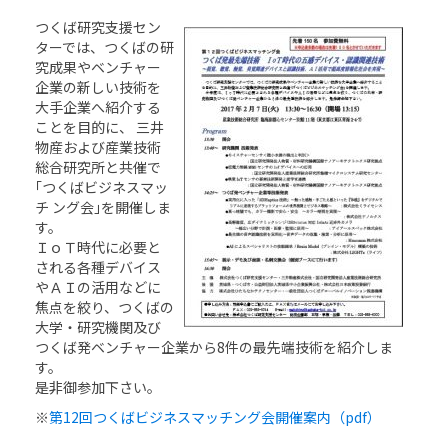
つくば研究支援セン
ターでは、つくばの研
究成果やベンチャー
企業の新しい技術を
大手企業へ紹介する
ことを目的に、 三井
物産および産業技術
総合研究所と共催で
｢つくばビジネスマッ
チ ング会｣を開催しま
す。
ＩｏＴ時代に必要と
される各種デバイス
やＡＩの活用などに
焦点を絞り、つくばの
大学・研究機関及び
つくば発ベンチャー企業から8件の最先端技術を紹介しま
す。
是非御参加下さい。
※
第12回つくばビジネスマッチング会開催案内（pdf）