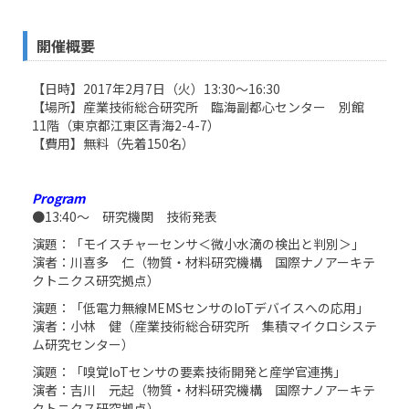
開催概要
【日時】2017年2月7日（火）13:30～16:30
【場所】産業技術総合研究所 臨海副都心センター 別館
11階（東京都江東区青海2-4-7）
【費用】無料（先着150名）
Program
●13:40～ 研究機関 技術発表
演題：「モイスチャーセンサ＜微小水滴の検出と判別＞」
演者：川喜多 仁（物質・材料研究機構 国際ナノアーキテ
クトニクス研究拠点）
演題：「低電力無線MEMSセンサのIoTデバイスへの応用」
演者：小林 健（産業技術総合研究所 集積マイクロシステ
ム研究センター）
演題：「嗅覚IoTセンサの要素技術開発と産学官連携」
演者：吉川 元起（物質・材料研究機構 国際ナノアーキテ
クトニクス研究拠点）