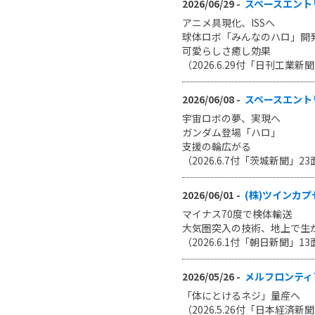
2026/06/29 -
スペースエントリ
アニメ具現化、ISSへ
球体ロボ「みんなのハロ」開
可愛らしさ癒し効果
（2026.6.29付「日刊工業
2026/06/08 -
スペースエントリ
宇宙ロボの夢、実現へ
ガンダム登場「ハロ」
支援の輪広がる
（2026.6.7付「茨城新聞」
2026/06/01 -
(株)ツインカプ
マイナス70度で検体輸送
大気圏突入の技術、地上で生
（2026.6.1付「朝日新聞」
2026/05/26 -
メルフロンティア
「体にとけるネジ」量産へ
（2026.5.26付「日本経済